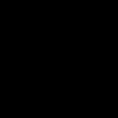
halaman ini.
Muat ulang